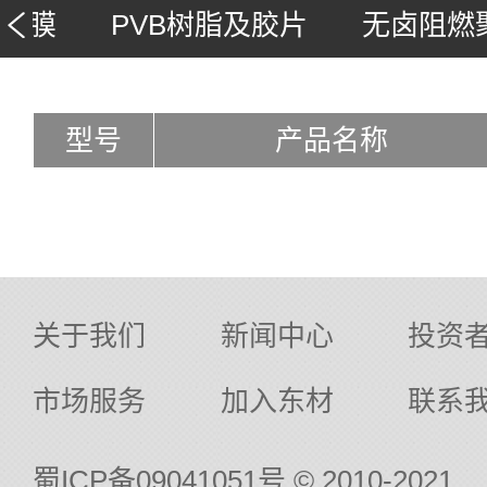
基膜
PVB树脂及胶片
无卤阻燃
型号
产品名称
关于我们
新闻中心
投资
市场服务
加入东材
联系
蜀ICP备09041051号
© 2010-2021