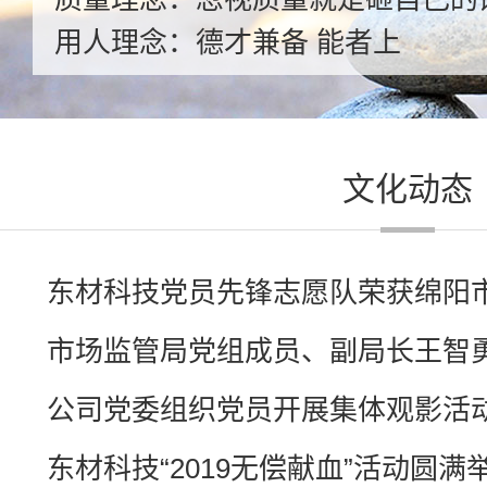
用人理念：德才兼备 能者上
文化动态
东材科技党员先锋志愿队荣获绵阳市“
市场监管局党组成员、副局长王智
研...
公司党委组织党员开展集体观影活动.
东材科技“2019无偿献血”活动圆满举行