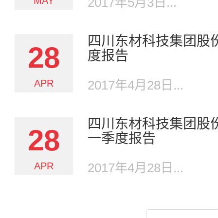
MAY
2017年5月3日...
四川东材科技集团股份
28
度报告
APR
2017年4月28日...
四川东材科技集团股份
28
一季度报告
APR
2017年4月28日...