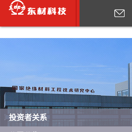
投资者关系