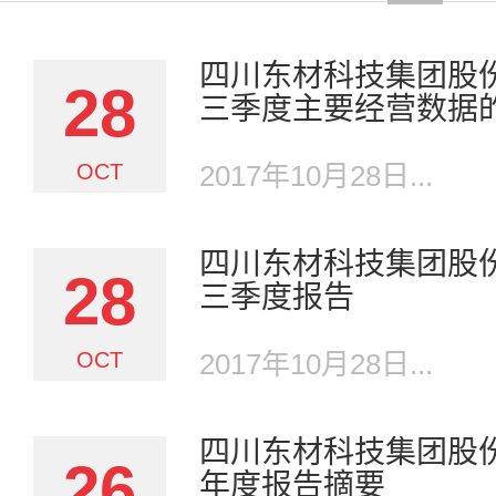
四川东材科技集团股份
28
三季度主要经营数据
OCT
2017年10月28日...
四川东材科技集团股份
28
三季度报告
OCT
2017年10月28日...
四川东材科技集团股份
26
年度报告摘要