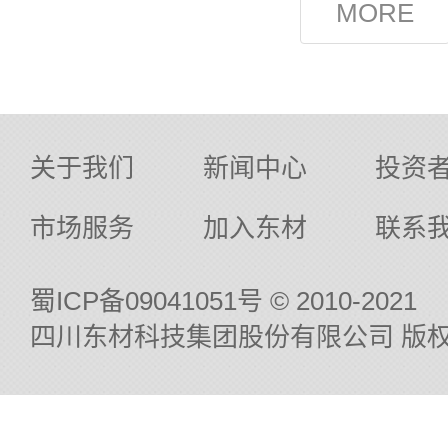
关于我们
新闻中心
投资
市场服务
加入东材
联系
蜀ICP备09041051号
© 2010-2021
四川东材科技集团股份有限公司 版