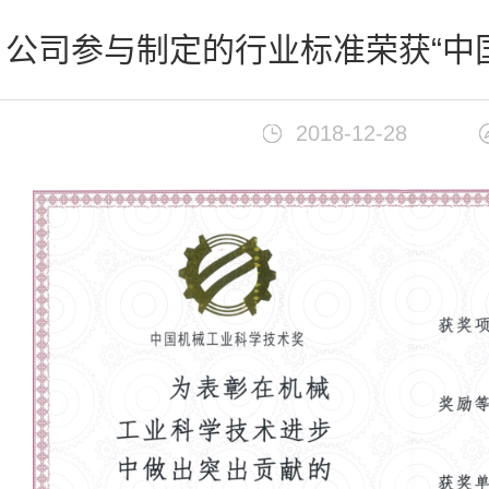
首页
>
新闻中心
公司参与制定的行业标准荣获“中
2018-12-28