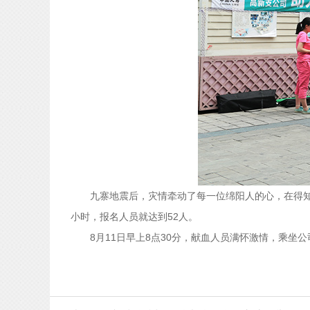
九寨地震后，灾情牵动了每一位绵阳人的心，在得
小时，报名人员就达到
52
人。
8
月
11
日早上
8
点
30
分，献血人员满怀激情，乘坐公