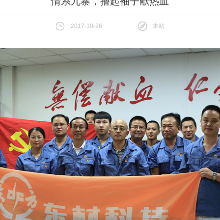
情系九寨，撸起袖子献热血
2017-10-26
本站