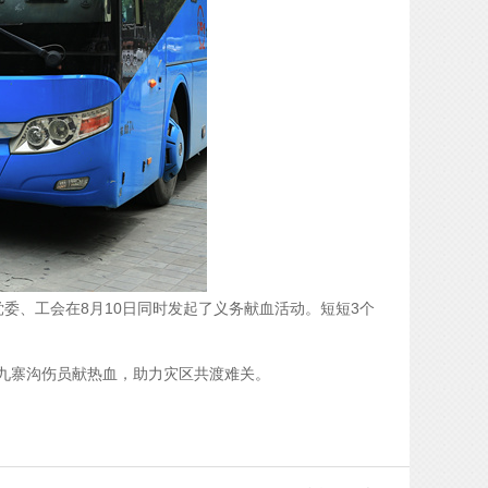
党委、工会在
8
月
10
日同时发起了义务献血活动。短短
3
个
九寨沟伤员献热血，助力灾区共渡难关。