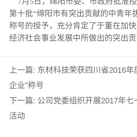
7
月
5
日，绵阳市委、市政府批准
第十批“绵阳市有突出贡献的中青年
称号的授予，充分肯定了于董在加快
经济社会事业发展中所做出的突出贡
上一篇: 东材科技荣获四川省2016年
企业”称号
下一篇: 公司党委组织开展2017年
活动