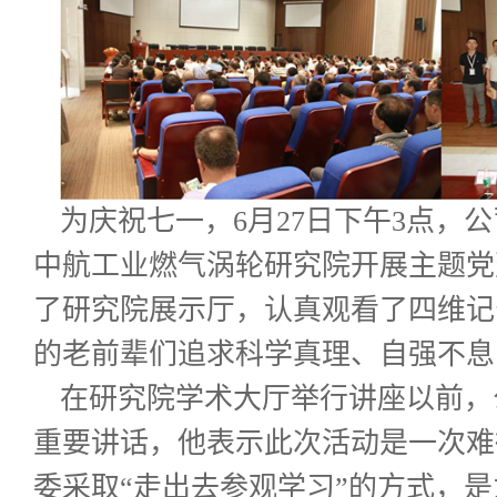
为庆祝七一，
6
月
27
日下午
3
点，公
中航工业燃气涡轮研究院开展主题党
了研究院展示厅，认真观看了四维记
的老前辈们追求科学真理、自强不息
在研究院学术大厅举行讲座以前，
重要讲话，他表示此次活动是一次难
委采取“走出去参观学习”的方式，