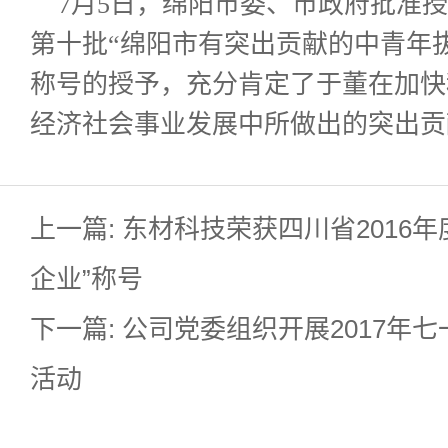
7
月
5
日，绵阳市委、市政府批准
第十批“绵阳市有突出贡献的中青年
称号的授予，充分肯定了于董在加快
经济社会事业发展中所做出的突出贡
上一篇: 东材科技荣获四川省2016年
企业”称号
下一篇: 公司党委组织开展2017年
活动