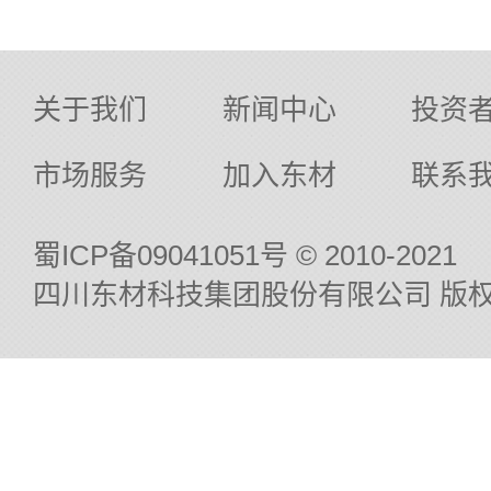
关于我们
新闻中心
投资
市场服务
加入东材
联系
蜀ICP备09041051号
© 2010-2021
四川东材科技集团股份有限公司 版