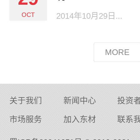
OCT
2014年10月29日...
关于我们
新闻中心
投资
市场服务
加入东材
联系