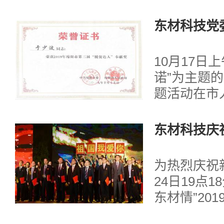
东材科技党
荣获“脱贫
10月17日
诺”为主题的
题活动在市
举行，东材
于少波在此
东材科技庆
达人”奉献奖。
0周年文艺
为热烈庆祝
24日19点
东材情”20
共和国成立