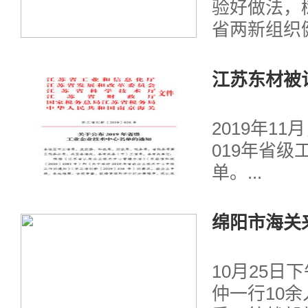
验好做法，
省两新组织
公有制经济
员会于9月
江苏东材被认
开展了第二
企业技术中
动。...
2019年1
019年省
单。...
绵阳市海关
研
10月25日
仲一行10