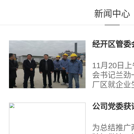
新闻中心
经开区管委
技
11月20日
会书记兰劲
厂区就企业
点项目进行
副书记及辖
公司党委获
同参与调研。.
示范单位”
为总结推广