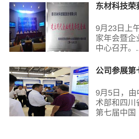
科技工业园成
东材科技荣
制度示范企
9月23日上
家年会暨企
中心召开。..
公司参展第
城国际科技
9月5日，
术部和四川
第七届中国
技博览会在
利召开。...