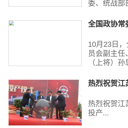
委、统战部
同下莅临东
牢记使命”主
全国政协常
孙思敬带队
10月23日
员会副主任
（上将）孙
公司，就“
民融合深度
热烈祝贺江
区相关领导陪
投产
热烈祝贺江
投产...