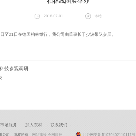
柏林线圈展举办
2018-07-01
本站
19日至21日在德国柏林举行，我公司由董事长于少波带队参展。
材科技参观调研
束
市场服务
加入东材
联系我们
限公司
版权所有
网站建设
:
今网科技
川公网安备 51070402110111号